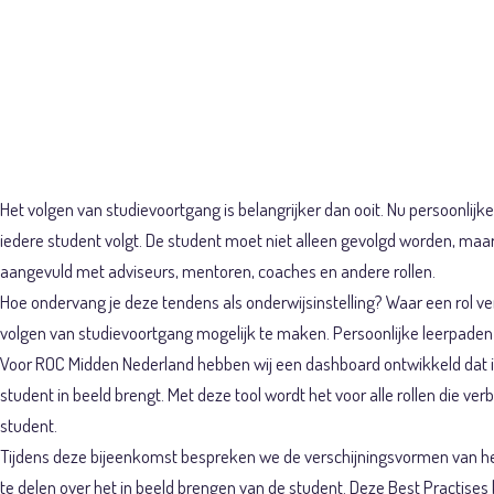
Themabijeen
Het volgen van studievoortgang is belangrijker dan ooit. Nu persoonlij
iedere student volgt. De student moet niet alleen gevolgd worden, maar 
aangevuld met adviseurs, mentoren, coaches en andere rollen.
Hoe ondervang je deze tendens als onderwijsinstelling? Waar een rol ve
volgen van studievoortgang mogelijk te maken. Persoonlijke leerpaden 
Voor ROC Midden Nederland hebben wij een dashboard ontwikkeld dat in 
student in beeld brengt. Met deze tool wordt het voor alle rollen die v
student.
Tijdens deze bijeenkomst bespreken we de verschijningsvormen van het
te delen over het in beeld brengen van de student. Deze Best Practise