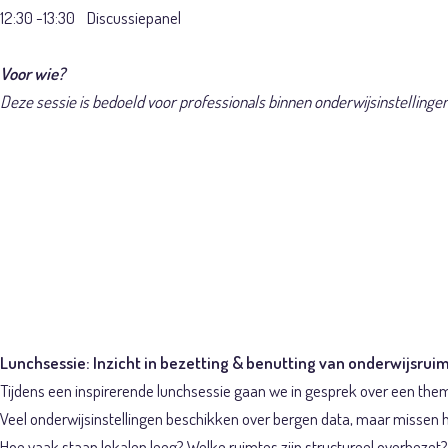
12:30 -13:30 Discussiepanel
Voor wie?
Deze sessie is bedoeld voor professionals binnen onderwijsinstellingen
Lunchsessie
optimaal ge
Lunchsessie: Inzicht in bezetting & benutting van onderwijsrui
Tijdens een inspirerende lunchsessie gaan we in gesprek over een them
Veel onderwijsinstellingen beschikken over bergen data, maar missen h
Hoe vaak staan lokalen leeg? Welke ruimtes zijn structureel overbezet?