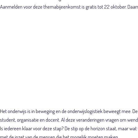
Aanmelden voor deze themabijeenkomst is gratis tot 22 oktober. Daarn
Themabijee
professional
onderwijslo
Het onderwijs is in beweging en de onderwijslogistiek beweegt mee. De
student, organisatie en docent. Al deze veranderingen vragen om we
Is iedereen klaar voor deze stap? De stip op de horizon staat, maar wa
met de inzet van de mensen die het mogelijk moeten maken.