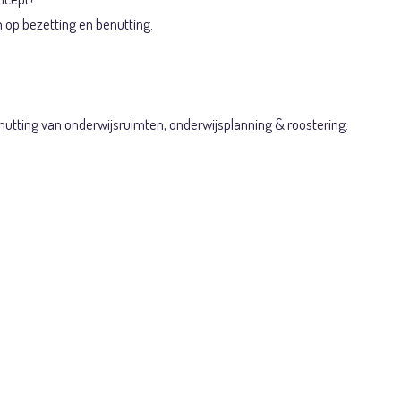
n op bezetting en benutting.
utting van onderwijsruimten, onderwijsplanning & roostering.
n één of