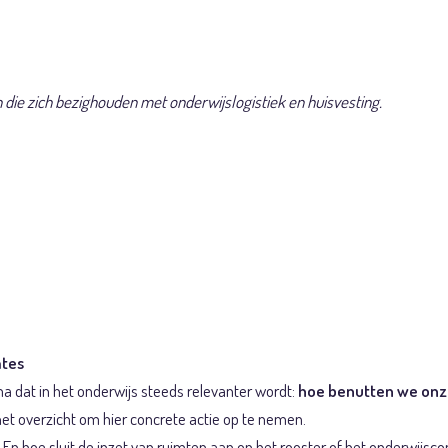
 die zich bezighouden met onderwijslogistiek en huisvesting.
: Bezetting, benut
bruik van onderwi
mtes
a dat in het onderwijs steeds relevanter wordt:
hoe benutten we onze
et overzicht om hier concrete actie op te nemen.
 En hoe sluit de inzet van ruimten aan op het rooster of het onderwijsc