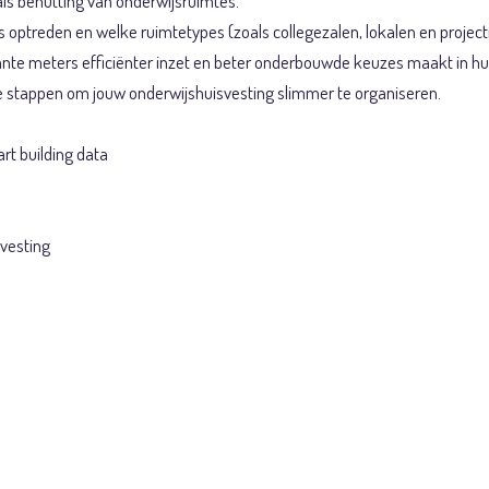
als benutting van onderwijsruimtes.
s optreden en welke ruimtetypes (zoals collegezalen, lokalen en projec
kante meters efficiënter inzet en beter onderbouwde keuzes maakt in h
are stappen om jouw onderwijshuisvesting slimmer te organiseren.
rt building data
svesting