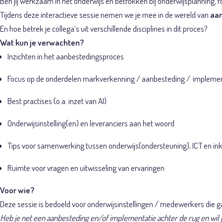
Ben jij werkzaam in het onderwijs en betrokken bij onderwijsplanning, r
Tijdens deze interactieve sessie nemen we je mee in de wereld van
aan
En hoe betrek je collega’s uit verschillende disciplines in dit proces?
Wat kun je verwachten?
Inzichten in het aanbestedingsproces
Focus op de onderdelen markverkenning / aanbesteding / implemen
Best practises (o.a. inzet van AI)
Onderwijsinstelling(en) en leveranciers aan het woord
Tips voor samenwerking tussen onderwijs(ondersteuning), ICT en in
Ruimte voor vragen en uitwisseling van ervaringen
Voor wie?
Deze sessie is bedoeld voor onderwijsinstellingen / medewerkers die g
Heb je net een aanbesteding en/of implementatie achter de rug en wil 