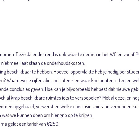
nkomst: Huisvesti
nomen. Deze dalende trend is ook waar te nemen in het WO en vanaf 20
k niet mee, laat staan de onderhoudskosten.
sting beschikbaar te hebben. Hoeveel oppervlakte heb je nodig per stud
gen? Waardevolle cijfers die snel laten zien waar knelpunten zitten en
rende conclusies geven. Hoe kan je bijvoorbeeld het best dat nieuwe ge
och al krap beschikbare ruimtes iets te versoepelen? Met al deze, en n
n worden opgehaald, verwerkt en welke conclusies hieraan verbonden ku
n wat we kunnen doen om hier grip op te krijgen.
na geldt een tarief van €250.