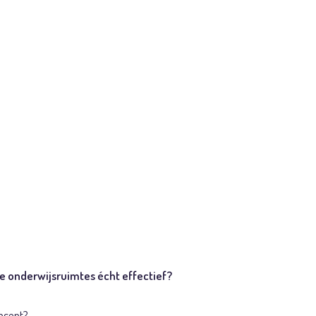
ting en
jsruimtes
 onderwijsruimtes écht effectief?
oncept?