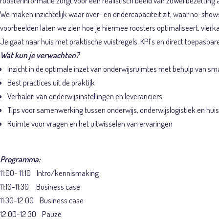
roosterinformatie zorgt voor een realistisch beeld van zowel bezetting 
We maken inzichtelijk waar over- en ondercapaciteit zit, waar no-show
voorbeelden laten we zien hoe je hiermee roosters optimaliseert, vier
Je gaat naar huis met praktische vuistregels, KPI’s en direct toepasb
Wat kun je verwachten?
Inzicht in de optimale inzet van onderwijsruimtes met behulp van sma
Best practices uit de praktijk
Verhalen van onderwijsinstellingen en leveranciers
Tips voor samenwerking tussen onderwijs, onderwijslogistiek en hui
Ruimte voor vragen en het uitwisselen van ervaringen
Programma:
11:00- 11:10 Intro/kennismaking
11:10-11:30
Business case
11:30-12:00
Business case
12:00-12:30 Pauze