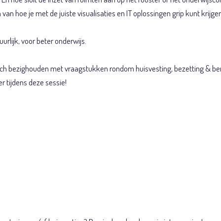
van hoe je met de juiste visualisaties en IT oplossingen grip kunt krijge
uurlijk, voor beter onderwijs.
zich bezighouden met vraagstukken rondom huisvesting, bezetting & ben
r tijdens deze sessie!
: Aanbesteding va
derwijslogistieke
).