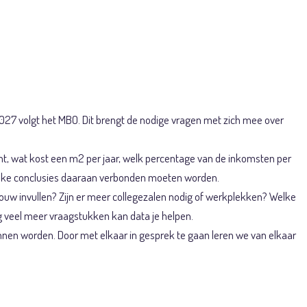
ng
27 volgt het MBO. Dit brengt de nodige vragen met zich mee over
ent, wat kost een m2 per jaar, welk percentage van de inkomsten per
 welke conclusies daaraan verbonden moeten worden.
bouw invullen? Zijn er meer collegezalen nodig of werkplekken? Welke
og veel meer vraagstukken kan data je helpen.
nnen worden. Door met elkaar in gesprek te gaan leren we van elkaar