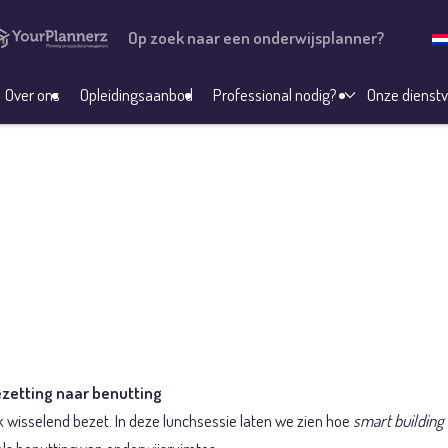
Op zoek naar een onderwijsplanner?
Over ons
Opleidingsaanbod
Professional nodig?
Onze dienstv
: Slimme m²: Smar
rwijs; van bezettin
ezetting naar benutting
 wisselend bezet. In deze lunchsessie laten we zien hoe
smart building