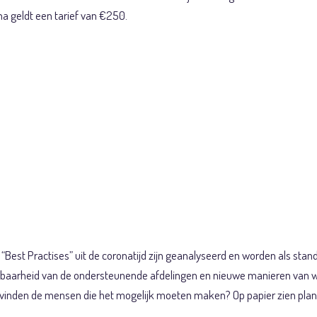
a geldt een tarief van €250.
nkomst ‘Persoonlij
isering in de
gistiek’
 “Best Practises” uit de coronatijd zijn geanalyseerd en worden als s
ndbaarheid van de ondersteunende afdelingen en nieuwe manieren van 
t vinden de mensen die het mogelijk moeten maken? Op papier zien planne