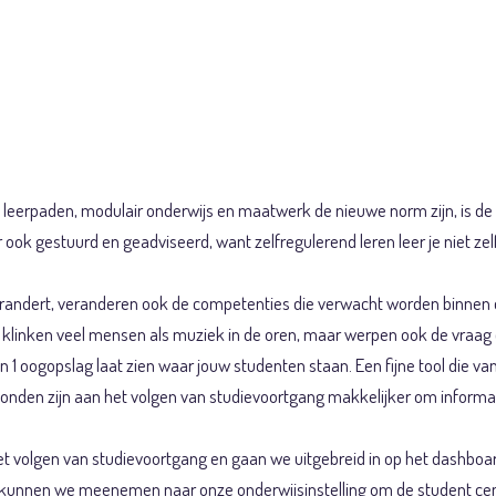
komst: Student in
ke leerpaden, modulair onderwijs en maatwerk de nieuwe norm zijn, is de
ook gestuurd en geadviseerd, want zelfregulerend leren leer je niet zel
randert, veranderen ook de competenties die verwacht worden binnen dez
klinken veel mensen als muziek in de oren, maar werpen ook de vraag op
1 oogopslag laat zien waar jouw studenten staan. Een fijne tool die va
erbonden zijn aan het volgen van studievoortgang makkelijker om informat
 volgen van studievoortgang en gaan we uitgebreid in op het dashboard
s kunnen we meenemen naar onze onderwijsinstelling om de student cent