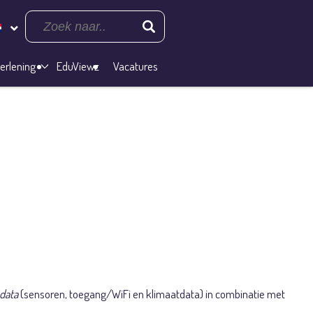
erlening
EduViewz
Vacatures
t Building
g naar
 data
(sensoren, toegang/WiFi en klimaatdata) in combinatie met