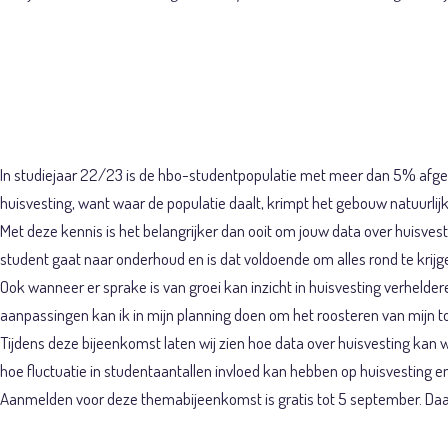
Themabijee
In studiejaar 22/23 is de hbo-studentpopulatie met meer dan 5% afge
huisvesting, want waar de populatie daalt, krimpt het gebouw natuurlij
Met deze kennis is het belangrijker dan ooit om jouw data over huisve
student gaat naar onderhoud en is dat voldoende om alles rond te krij
Ook wanneer er sprake is van groei kan inzicht in huisvesting verhelde
aanpassingen kan ik in mijn planning doen om het roosteren van mijn t
Tijdens deze bijeenkomst laten wij zien hoe data over huisvesting ka
hoe fluctuatie in studentaantallen invloed kan hebben op huisvesting e
Aanmelden voor deze themabijeenkomst is gratis tot 5 september. Daar