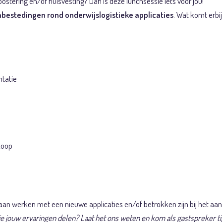
oostering en/of huisvesting? Dan is deze lunchsessie iets voor jou!
bestedingen rond onderwijslogistieke applicaties
. Wat komt erbi
tatie
koop
aan werken met een nieuwe applicaties en/of betrokken zijn bij het aa
je jouw ervaringen delen? Laat het ons weten en kom als gastspreker ti