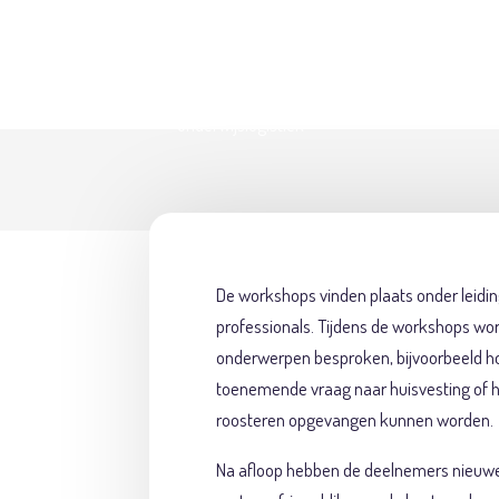
Regelmatig organiseert Senz Interim worksh
onderwijsinstellingen bij elkaar komen om te
onderwijslogistiek
De workshops vinden plaats onder leidi
professionals. Tijdens de workshops wo
onderwerpen besproken, bijvoorbeeld 
toenemende vraag naar huisvesting of 
roosteren opgevangen kunnen worden.
Na afloop hebben de deelnemers nieuwe i