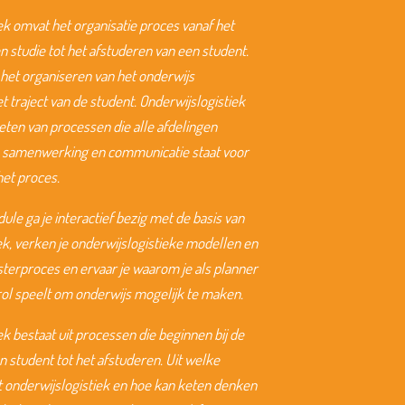
ek omvat het organisatie proces vanaf het
n studie tot het afstuderen van een student.
het organiseren van het onderwijs
 traject van de student. Onderwijslogistiek
keten van processen die alle afdelingen
in samenwerking en communicatie staat voor
het proces.
ule ga je interactief bezig met de basis van
ek, verken je onderwijslogistieke modellen en
sterproces en ervaar je waarom je als planner
rol speelt om onderwijs mogelijk te maken.
ek bestaat uit processen die beginnen bij de
en student tot het afstuderen. Uit welke
t onderwijslogistiek en hoe kan keten denken