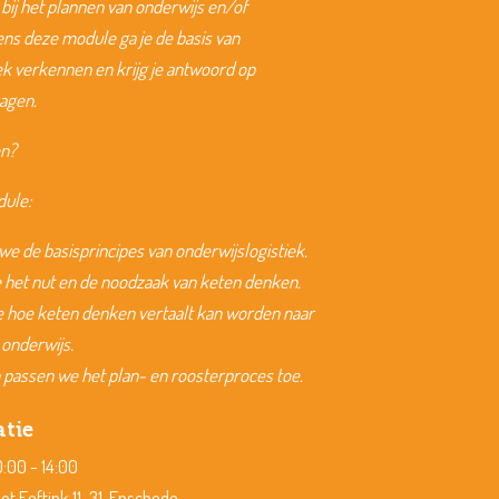
bij het plannen van onderwijs en/of
ns deze module ga je de basis van
ek verkennen en krijg je antwoord op
agen.
en?
dule:
e de basisprincipes van onderwijslogistiek.
het nut en de noodzaak van keten denken.
hoe keten denken vertaalt kan worden naar
 onderwijs.
 passen we het plan- en roosterproces toe.
atie
:00 - 14:00
et Eeftink 11-31, Enschede