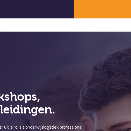
logistiek proces. Speciaal hiervoor is een
uw onderwijslogistiek(proces) geanalyseerd
uit je rol als onderwijslogistiek professional