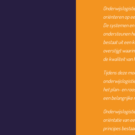
Onderwijslogisti
oriënteren op ee
De systemen en 
ondersteunen het
bestaat uit een 
overstijgt waar
de kwaliteit van 
Tijdens deze mod
onderwijslogisti
het plan- en roo
een belangrijke 
Onderwijslogisti
oriëntatie van e
principes bestaa