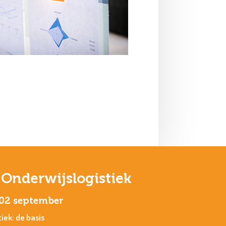
Onderwijslogistiek
02 september
iek: de basis