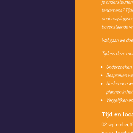
je ondersteunen 
tentamens? Tijde
onderwijslogisti
bovenstaande vr
Wat gaan we do
Tijdens deze mo
Onderzoeken w
Bespreken we 
Herkennen we 
plannen in het
Vergelijken en
Tijd en loc
02 september, 10
Fysiek- Locatie H