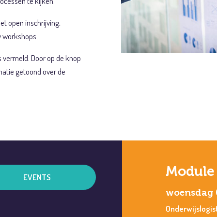
ocessen te kijken.
t open inschrijving,
y workshops.
 vermeld. Door op de knop
matie getoond over de
Module 
EVENTS
woensdag 
Onderwijslogist