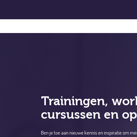
Quickscan
Laat Senz Interim een kijkje nemen in uw onderwijs
quickscan ontwikkeld waarmee snel en efficiënt 
Ben je toe aan nieuwe kennis en inspiratie om meer 
wordt.