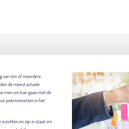
ops en events waar medewerkers van verschillende
 brainstormen over diverse actuele onderwerpen op het gebied van
ng van één of meerdere
rden de meest actuele
hoe men om kan gaan met de
hoe piekmomenten in het
nzichten en zijn in staat om