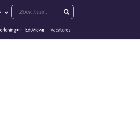
erlening
EduViewz
Vacatures